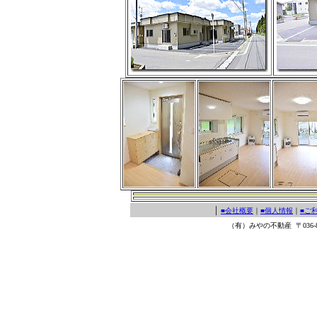
｜
■会社概要
｜
■個人情報
｜
■ご
（有）みやの不動産
〒036-