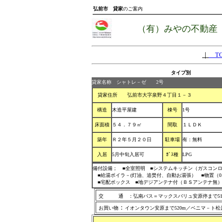
弘前市 貸家
のご案内
（有）みやの不動産
｜
TO
タイプ別
貸家名称 シャトレ－ゼ 2号
貸家住所 弘前市大字泉野４丁目１－３
構造
木造平屋建
棟号
1号
床面積
５４．７９㎡
間取
１ＬＤＫ
築年
Ｒ２年５月２０日
駐車場
有：無料
入居
5月中旬入居可
ｶﾞｽ種
LPG
備付設備； ■全室照明 ■システムキッチン（ガスコンロ付
■給湯ボイラ－(灯油、追焚付、自動お湯張） ■物置（0.
■宅配ボックス ■地デジアンテナ付（ＢＳアンテナ無）
交 通 ：弘南バス＝マックスバリュ安原停まで518
：
お買い物
イオンタウン安原まで520m／ベニマ－ト松原