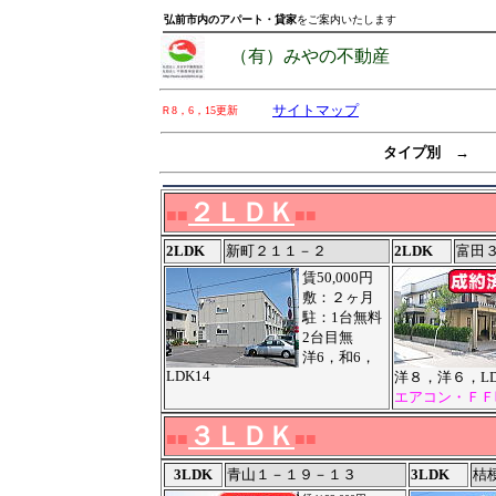
弘前市内のアパート・貸家
をご案内いたします
（有）みやの不動産
サイトマップ
Ｒ8，6，15更新
タイプ別 →
２ＬＤＫ
■■
■■
2LDK
新町２１１－２
2LDK
富田
賃50,000円
敷：２ヶ月
駐：1台無料
2台目無
洋6，和6，
LDK14
洋８，洋６，LD
エアコン・ＦＦ
３ＬＤＫ
■■
■■
3LDK
青山１－１９－１３
3LDK
桔