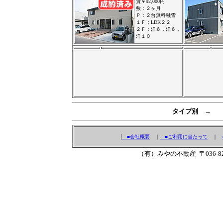
賃￥92,000円
敷：２ヶ月
Ｐ：２台無料融雪
１Ｆ；LDK２２
２Ｆ：洋６，洋６，
洋１０
タイプ別 →
|
■会社概要
｜
■ご利用に当たって
｜
（有）みやの不動産 〒036-